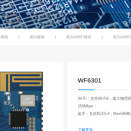
传模组
星闪模组
星闪&WiFi模组
星闪&WiF
WF6301
Wi-Fi：支持Wi-Fi6，最大物理
150Mbps；
蓝牙：支持BLE5.4，Mesh和
了解更多