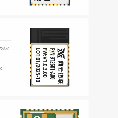
模式稳定
SK；