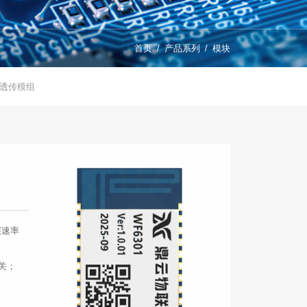
首页
产品系列
模块
i透传模组
层速率
网关；