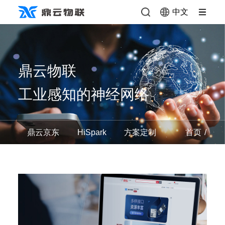
中文
鼎云物联
工业感知的神经网络
首页
鼎云京东
HiSpark
方案定制
服